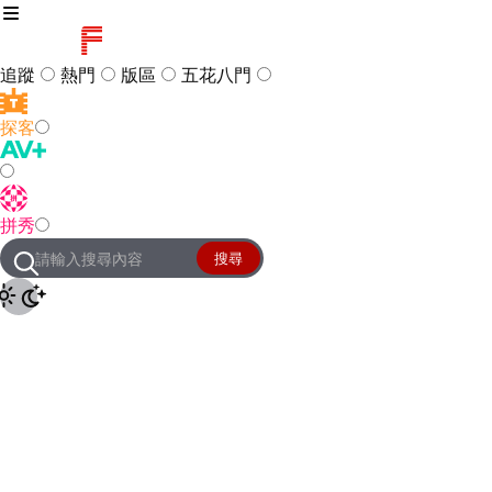
追蹤
熱門
版區
五花八門
探客
訪客
登入
拼秀
管理團隊
客服及常見問題
搜尋
友站連結
設定
JKForum
© 2005 -
2026
All Right
Reserved