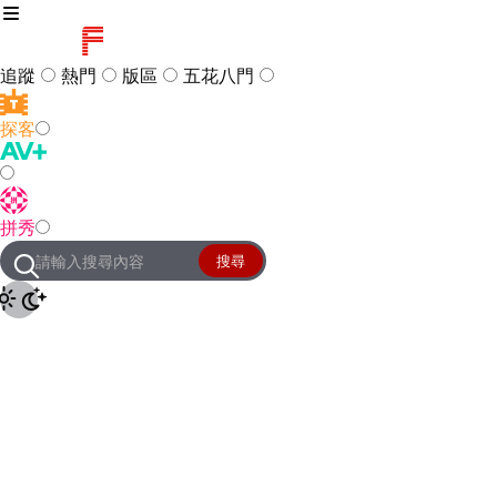
追蹤
熱門
版區
五花八門
探客
訪客
登入
拼秀
管理團隊
客服及常見問題
搜尋
友站連結
設定
JKForum
© 2005 -
2026
All Right
Reserved