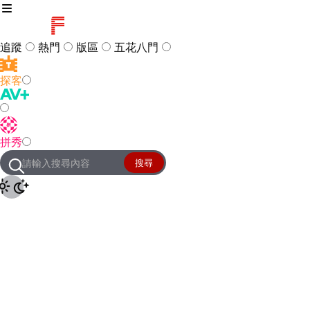
追蹤
熱門
版區
五花八門
探客
訪客
登入
拼秀
管理團隊
客服及常見問題
搜尋
友站連結
設定
JKForum
© 2005 -
2026
All Right
Reserved