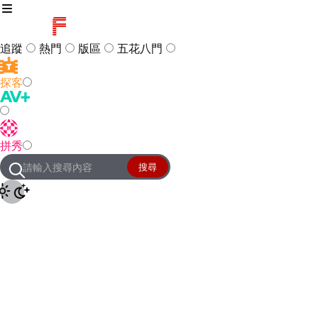
追蹤
熱門
版區
五花八門
探客
訪客
登入
拼秀
管理團隊
客服及常見問題
搜尋
友站連結
設定
JKForum
© 2005 -
2026
All Right
Reserved