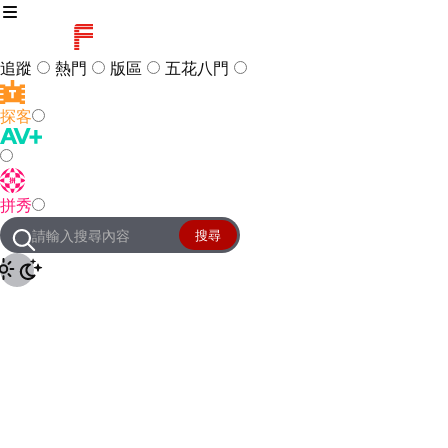
追蹤
熱門
版區
五花八門
探客
訪客
登入
拼秀
管理團隊
客服及常見問題
搜尋
友站連結
設定
JKForum
© 2005 -
2026
All Right
Reserved