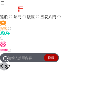
追蹤
熱門
版區
五花八門
探客
訪客
登入
拼秀
管理團隊
客服及常見問題
搜尋
友站連結
設定
JKForum
© 2005 -
2026
All Right
Reserved