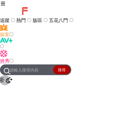
追蹤
熱門
版區
五花八門
探客
訪客
登入
拼秀
管理團隊
客服及常見問題
搜尋
友站連結
設定
JKForum
© 2005 -
2026
All Right
Reserved