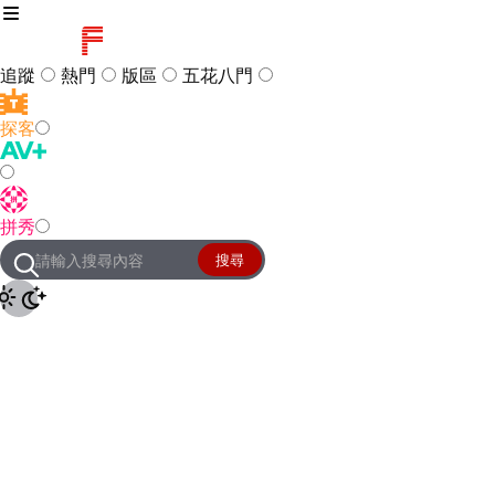
追蹤
熱門
版區
五花八門
探客
訪客
登入
拼秀
管理團隊
客服及常見問題
搜尋
友站連結
設定
JKForum
© 2005 -
2026
All Right
Reserved