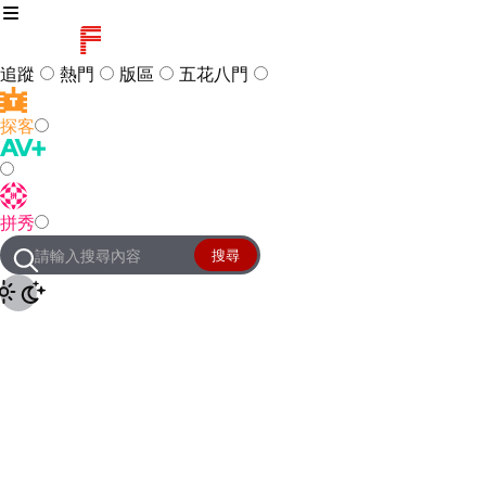
追蹤
熱門
版區
五花八門
探客
訪客
登入
拼秀
管理團隊
客服及常見問題
搜尋
友站連結
設定
JKForum
© 2005 -
2026
All Right
Reserved