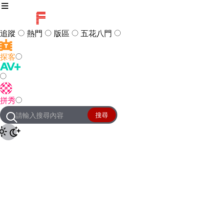
追蹤
熱門
版區
五花八門
探客
訪客
登入
拼秀
管理團隊
客服及常見問題
搜尋
友站連結
設定
JKForum
© 2005 -
2026
All Right
Reserved