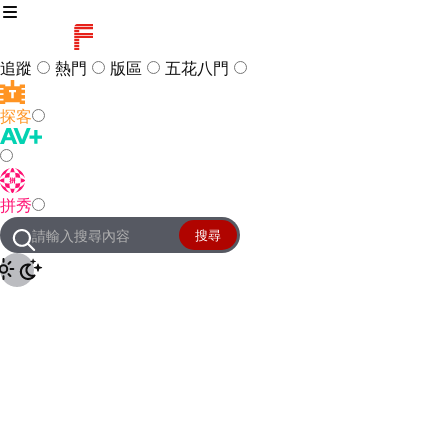
追蹤
熱門
版區
五花八門
探客
訪客
登入
拼秀
管理團隊
客服及常見問題
搜尋
友站連結
設定
JKForum
© 2005 -
2026
All Right
Reserved