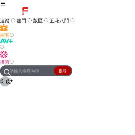
追蹤
熱門
版區
五花八門
探客
訪客
登入
拼秀
管理團隊
客服及常見問題
搜尋
友站連結
設定
JKForum
© 2005 -
2026
All Right
Reserved