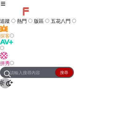
追蹤
熱門
版區
五花八門
探客
訪客
登入
拼秀
管理團隊
客服及常見問題
搜尋
友站連結
設定
JKForum
© 2005 -
2026
All Right
Reserved