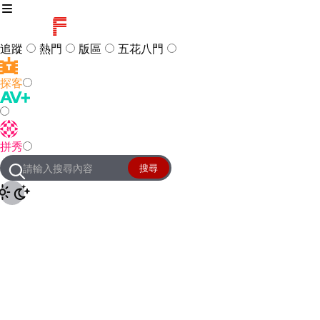
追蹤
熱門
版區
五花八門
探客
訪客
登入
拼秀
管理團隊
客服及常見問題
搜尋
友站連結
設定
JKForum
© 2005 -
2026
All Right
Reserved