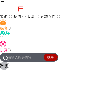
追蹤
熱門
版區
五花八門
探客
訪客
登入
拼秀
管理團隊
客服及常見問題
搜尋
友站連結
設定
JKForum
© 2005 -
2026
All Right
Reserved