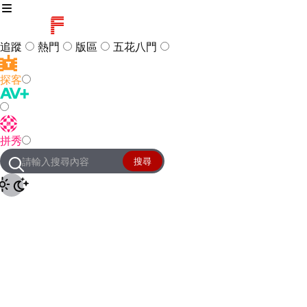
追蹤
熱門
版區
五花八門
探客
訪客
登入
拼秀
管理團隊
客服及常見問題
搜尋
友站連結
設定
JKForum
© 2005 -
2026
All Right
Reserved