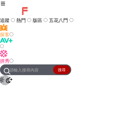
追蹤
熱門
版區
五花八門
探客
訪客
登入
拼秀
管理團隊
客服及常見問題
搜尋
友站連結
設定
JKForum
© 2005 -
2026
All Right
Reserved