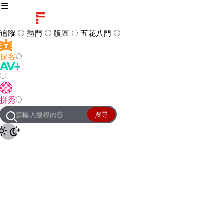
追蹤
熱門
版區
五花八門
探客
訪客
登入
拼秀
管理團隊
客服及常見問題
搜尋
友站連結
設定
JKForum
© 2005 -
2026
All Right
Reserved