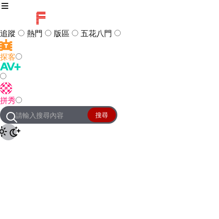
追蹤
熱門
版區
五花八門
探客
訪客
登入
拼秀
管理團隊
客服及常見問題
搜尋
友站連結
設定
JKForum
© 2005 -
2026
All Right
Reserved