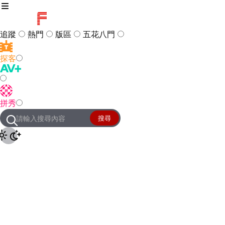
追蹤
熱門
版區
五花八門
探客
訪客
登入
拼秀
管理團隊
客服及常見問題
搜尋
友站連結
設定
JKForum
© 2005 -
2026
All Right
Reserved