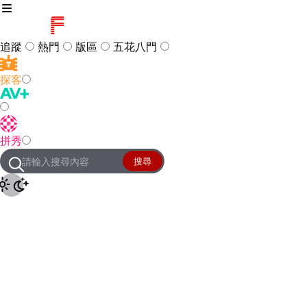
追蹤
熱門
版區
五花八門
探客
訪客
登入
拼秀
管理團隊
客服及常見問題
搜尋
友站連結
設定
JKForum
© 2005 -
2026
All Right
Reserved