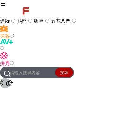
追蹤
熱門
版區
五花八門
探客
訪客
登入
拼秀
管理團隊
客服及常見問題
搜尋
友站連結
設定
JKForum
© 2005 -
2026
All Right
Reserved