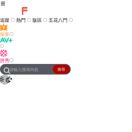
追蹤
熱門
版區
五花八門
探客
訪客
登入
拼秀
管理團隊
客服及常見問題
搜尋
友站連結
設定
JKForum
© 2005 -
2026
All Right
Reserved