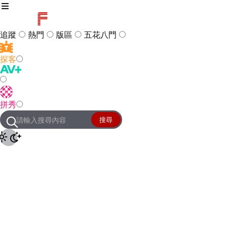
追蹤
熱門
版區
五花八門
探客
訪客
登入
拼秀
管理團隊
客服及常見問題
搜尋
友站連結
設定
JKForum
© 2005 -
2026
All Right
Reserved