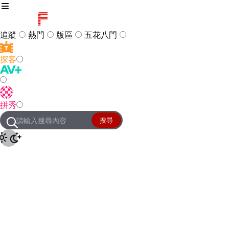
追蹤
熱門
版區
五花八門
探客
訪客
登入
拼秀
管理團隊
客服及常見問題
搜尋
友站連結
設定
JKForum
© 2005 -
2026
All Right
Reserved