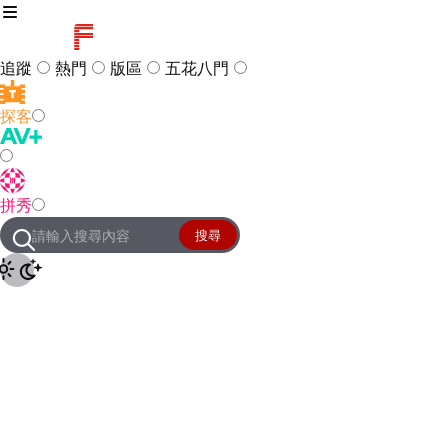
追蹤
熱門
版區
五花八門
探客
訪客
登入
拼秀
管理團隊
客服及常見問題
搜尋
友站連結
設定
JKForum
© 2005 -
2026
All Right
Reserved