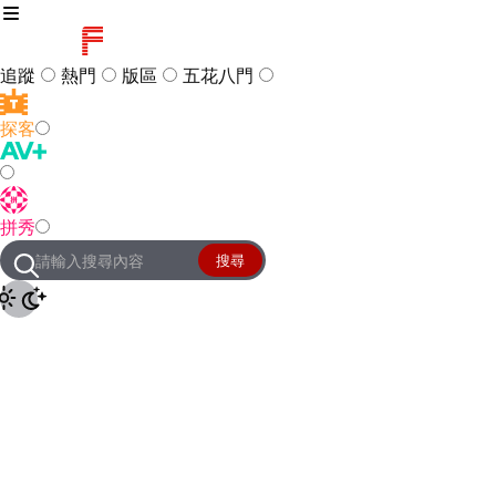
追蹤
熱門
版區
五花八門
探客
訪客
登入
拼秀
管理團隊
客服及常見問題
搜尋
友站連結
設定
JKForum
© 2005 -
2026
All Right
Reserved