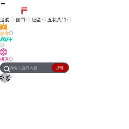
追蹤
熱門
版區
五花八門
探客
訪客
登入
拼秀
管理團隊
客服及常見問題
搜尋
友站連結
設定
JKForum
© 2005 -
2026
All Right
Reserved