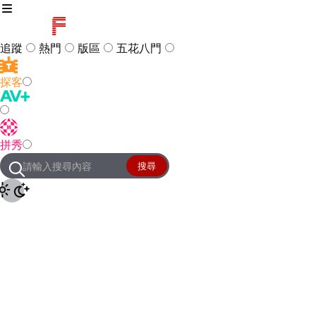
追蹤
熱門
版區
五花八門
探客
訪客
登入
拼秀
管理團隊
客服及常見問題
搜尋
友站連結
設定
JKForum
© 2005 -
2026
All Right
Reserved