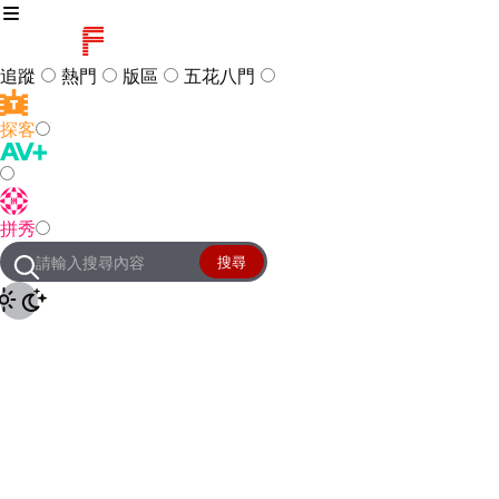
追蹤
熱門
版區
五花八門
探客
訪客
登入
拼秀
管理團隊
客服及常見問題
搜尋
友站連結
設定
JKForum
© 2005 -
2026
All Right
Reserved