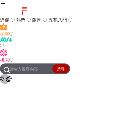
追蹤
熱門
版區
五花八門
探客
訪客
登入
拼秀
管理團隊
客服及常見問題
搜尋
友站連結
設定
JKForum
© 2005 -
2026
All Right
Reserved