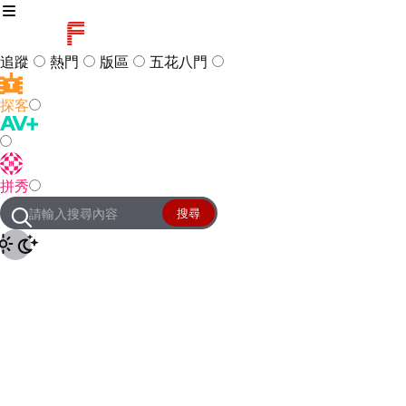
追蹤
熱門
版區
五花八門
探客
訪客
登入
拼秀
管理團隊
客服及常見問題
搜尋
友站連結
設定
JKForum
© 2005 -
2026
All Right
Reserved