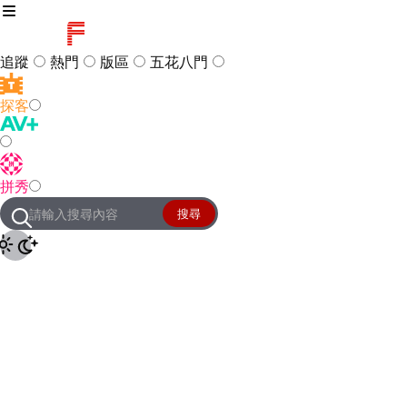
追蹤
熱門
版區
五花八門
探客
訪客
登入
拼秀
管理團隊
客服及常見問題
搜尋
友站連結
設定
JKForum
© 2005 -
2026
All Right
Reserved