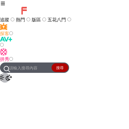
追蹤
熱門
版區
五花八門
探客
訪客
登入
拼秀
管理團隊
客服及常見問題
搜尋
友站連結
設定
JKForum
© 2005 -
2026
All Right
Reserved