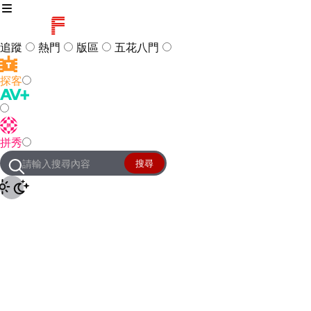
追蹤
熱門
版區
五花八門
探客
訪客
登入
拼秀
管理團隊
客服及常見問題
搜尋
友站連結
設定
JKForum
© 2005 -
2026
All Right
Reserved