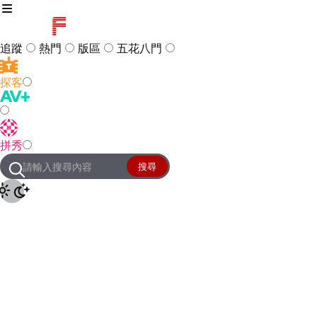
追蹤
熱門
版區
五花八門
探客
訪客
登入
拼秀
管理團隊
客服及常見問題
搜尋
友站連結
設定
JKForum
© 2005 -
2026
All Right
Reserved