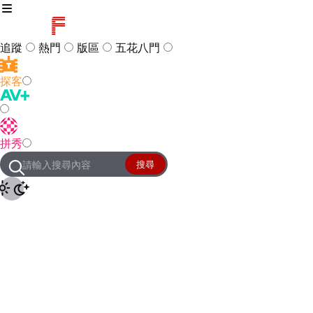
追蹤
熱門
版區
五花八門
探客
訪客
登入
拼秀
管理團隊
客服及常見問題
搜尋
友站連結
設定
JKForum
© 2005 -
2026
All Right
Reserved