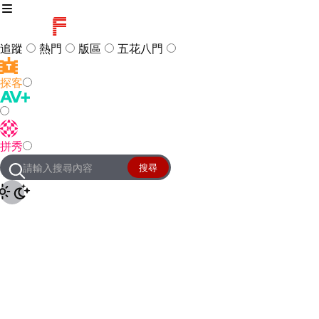
追蹤
熱門
版區
五花八門
探客
訪客
登入
拼秀
管理團隊
客服及常見問題
搜尋
友站連結
設定
JKForum
© 2005 -
2026
All Right
Reserved