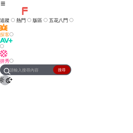
追蹤
熱門
版區
五花八門
探客
訪客
登入
拼秀
管理團隊
客服及常見問題
搜尋
友站連結
設定
JKForum
© 2005 -
2026
All Right
Reserved