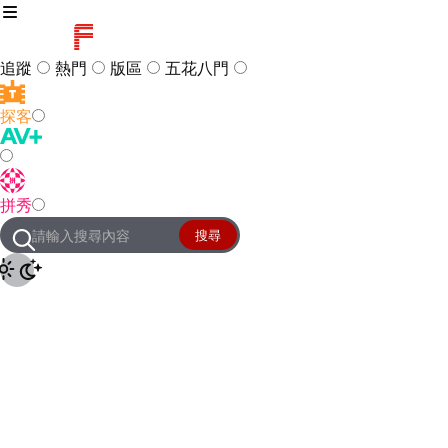
追蹤
熱門
版區
五花八門
探客
訪客
登入
拼秀
管理團隊
客服及常見問題
搜尋
友站連結
設定
JKForum
© 2005 -
2026
All Right
Reserved