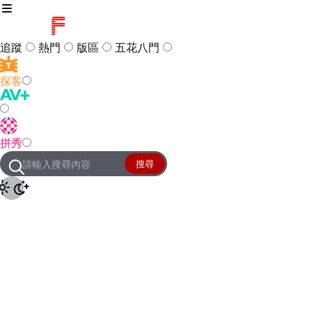
追蹤
熱門
版區
五花八門
探客
訪客
登入
拼秀
管理團隊
客服及常見問題
搜尋
友站連結
設定
JKForum
© 2005 -
2026
All Right
Reserved