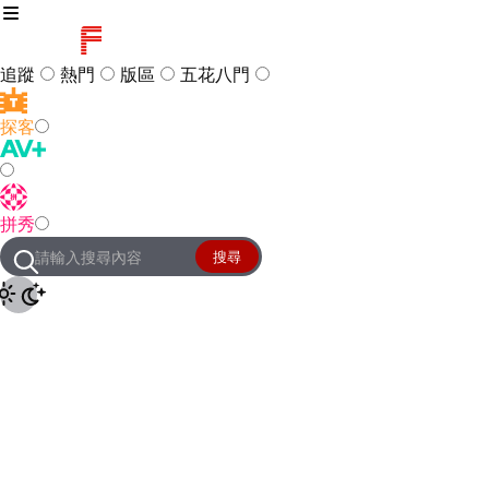
追蹤
熱門
版區
五花八門
探客
訪客
登入
拼秀
管理團隊
客服及常見問題
搜尋
友站連結
設定
JKForum
© 2005 -
2026
All Right
Reserved