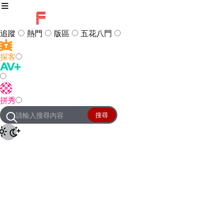
追蹤
熱門
版區
五花八門
探客
訪客
登入
拼秀
管理團隊
客服及常見問題
搜尋
友站連結
設定
JKForum
© 2005 -
2026
All Right
Reserved