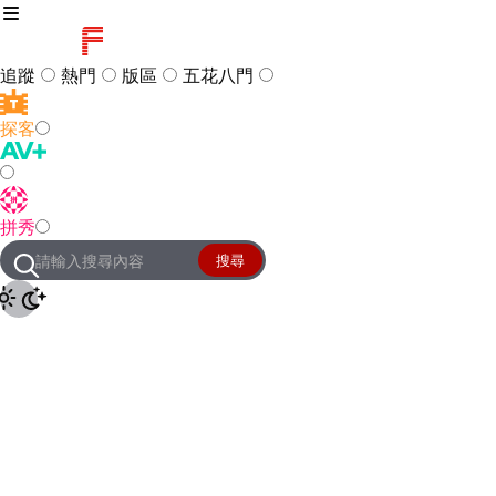
追蹤
熱門
版區
五花八門
探客
訪客
登入
拼秀
管理團隊
客服及常見問題
搜尋
友站連結
設定
JKForum
© 2005 -
2026
All Right
Reserved