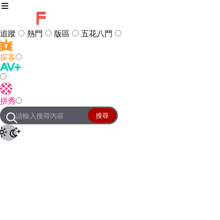
追蹤
熱門
版區
五花八門
探客
訪客
登入
拼秀
管理團隊
客服及常見問題
搜尋
友站連結
設定
JKForum
© 2005 -
2026
All Right
Reserved