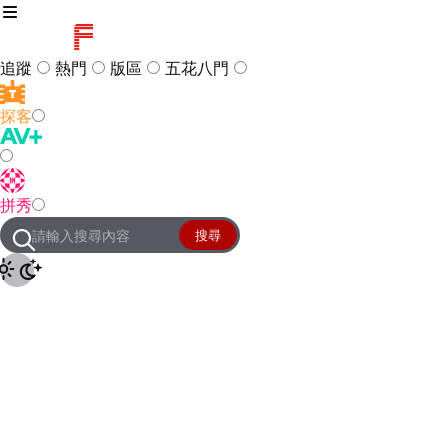
追蹤
熱門
版區
五花八門
探客
訪客
登入
拼秀
管理團隊
客服及常見問題
搜尋
友站連結
設定
JKForum
© 2005 -
2026
All Right
Reserved