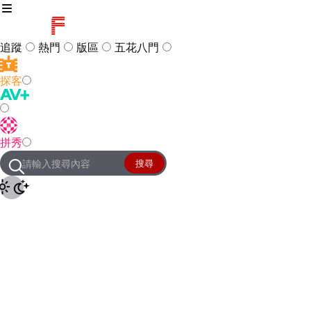
追蹤
熱門
版區
五花八門
探客
訪客
登入
拼秀
管理團隊
客服及常見問題
搜尋
友站連結
設定
JKForum
© 2005 -
2026
All Right
Reserved