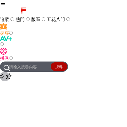
追蹤
熱門
版區
五花八門
探客
訪客
登入
拼秀
管理團隊
客服及常見問題
搜尋
友站連結
設定
JKForum
© 2005 -
2026
All Right
Reserved