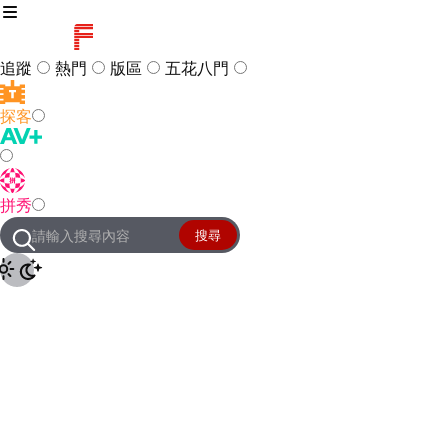
追蹤
熱門
版區
五花八門
探客
訪客
登入
拼秀
管理團隊
客服及常見問題
搜尋
友站連結
設定
JKForum
© 2005 -
2026
All Right
Reserved