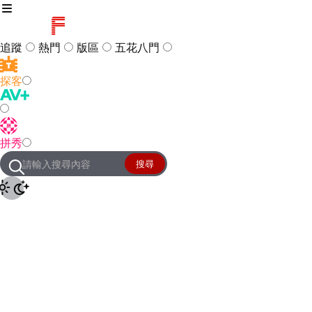
追蹤
熱門
版區
五花八門
探客
訪客
登入
拼秀
管理團隊
客服及常見問題
搜尋
友站連結
設定
JKForum
© 2005 -
2026
All Right
Reserved